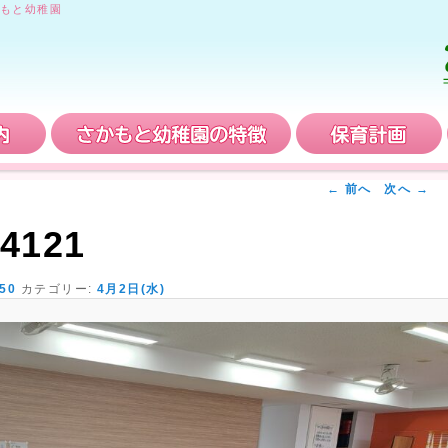
もと幼稚園
入園案内
さかもと幼稚園の特徴
← 前へ
次へ →
4121
750
カテゴリー:
4月2日(水)