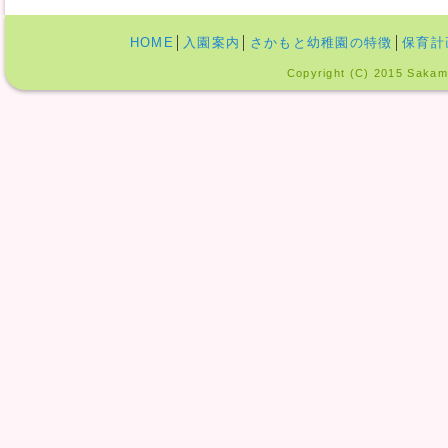
HOME
│
入園案内
│
さかもと幼稚園の特徴
│
保育計
Copyright (C) 2015 Sakamo