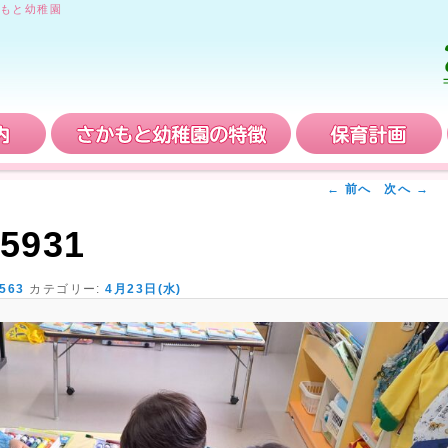
もと幼稚園
入園案内
さかもと幼稚園の特徴
← 前へ
次へ →
5931
 563
カテゴリー:
4月23日(水)