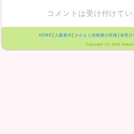
コメントは受け付けてい
HOME
│
入園案内
│
さかもと幼稚園の特徴
│
保育計
Copyright (C) 2015 Sakamo