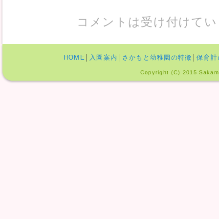
コメントは受け付けてい
HOME
│
入園案内
│
さかもと幼稚園の特徴
│
保育計
Copyright (C) 2015 Sakamo