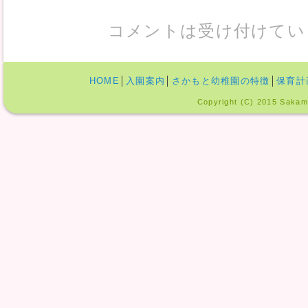
コメントは受け付けてい
HOME
│
入園案内
│
さかもと幼稚園の特徴
│
保育計
Copyright (C) 2015 Sakamo