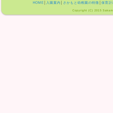
HOME
│
入園案内
│
さかもと幼稚園の特徴
│
保育計
Copyright (C) 2015 Sakamo