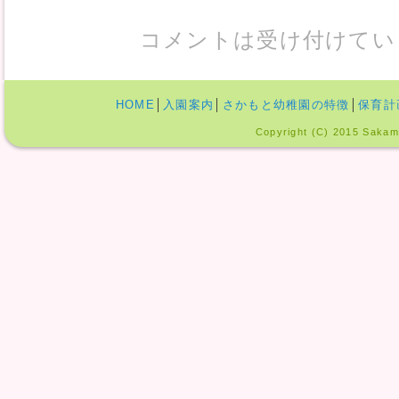
コメントは受け付けてい
HOME
│
入園案内
│
さかもと幼稚園の特徴
│
保育計
Copyright (C) 2015 Sakamo