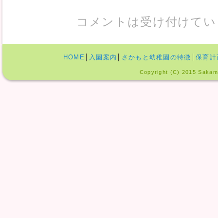
コメントは受け付けてい
HOME
│
入園案内
│
さかもと幼稚園の特徴
│
保育計
Copyright (C) 2015 Sakamo