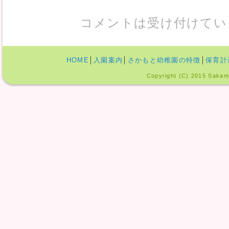
コメントは受け付けてい
HOME
│
入園案内
│
さかもと幼稚園の特徴
│
保育計
Copyright (C) 2015 Sakamo