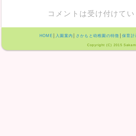
コメントは受け付けてい
HOME
│
入園案内
│
さかもと幼稚園の特徴
│
保育計
Copyright (C) 2015 Sakamo