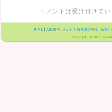
コメントは受け付けてい
HOME
│
入園案内
│
さかもと幼稚園の特徴
│
保育計
Copyright (C) 2015 Sakamo