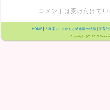
コメントは受け付けてい
HOME
│
入園案内
│
さかもと幼稚園の特徴
│
保育計
Copyright (C) 2015 Sakamo