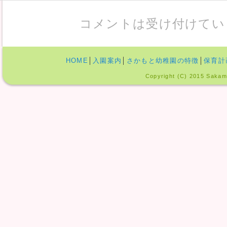
コメントは受け付けてい
HOME
│
入園案内
│
さかもと幼稚園の特徴
│
保育計
Copyright (C) 2015 Sakamo