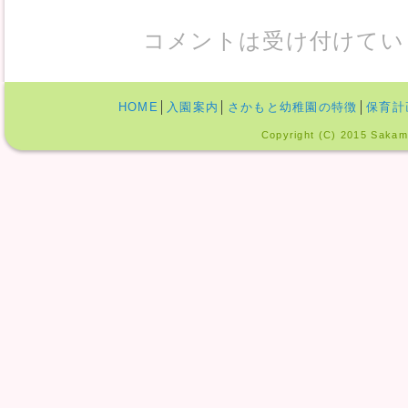
コメントは受け付けてい
HOME
│
入園案内
│
さかもと幼稚園の特徴
│
保育計
Copyright (C) 2015 Sakamo