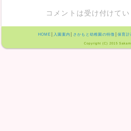
コメントは受け付けてい
HOME
│
入園案内
│
さかもと幼稚園の特徴
│
保育計
Copyright (C) 2015 Sakamo