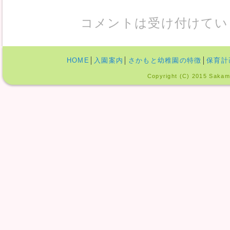
コメントは受け付けてい
HOME
│
入園案内
│
さかもと幼稚園の特徴
│
保育計
Copyright (C) 2015 Sakamo