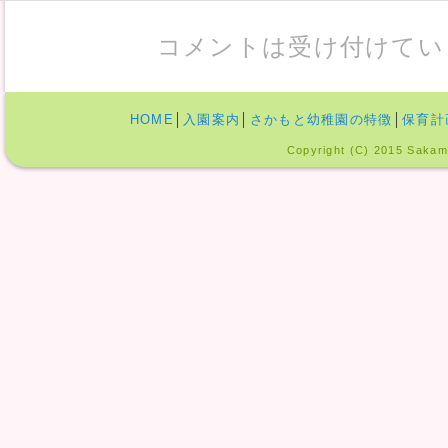
コメントは受け付けてい
HOME
│
入園案内
│
さかもと幼稚園の特徴
│
保育計
Copyright (C) 2015 Sakamo