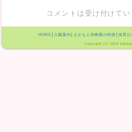
コメントは受け付けてい
HOME
│
入園案内
│
さかもと幼稚園の特徴
│
保育計
Copyright (C) 2015 Sakamo