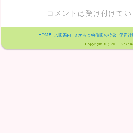
コメントは受け付けてい
HOME
│
入園案内
│
さかもと幼稚園の特徴
│
保育計
Copyright (C) 2015 Sakamo