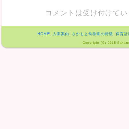
コメントは受け付けてい
HOME
│
入園案内
│
さかもと幼稚園の特徴
│
保育計
Copyright (C) 2015 Sakamo