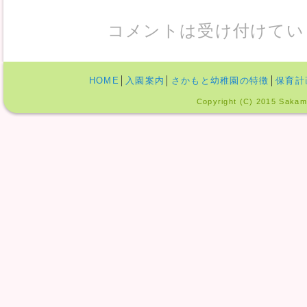
コメントは受け付けてい
HOME
│
入園案内
│
さかもと幼稚園の特徴
│
保育計
Copyright (C) 2015 Sakamo