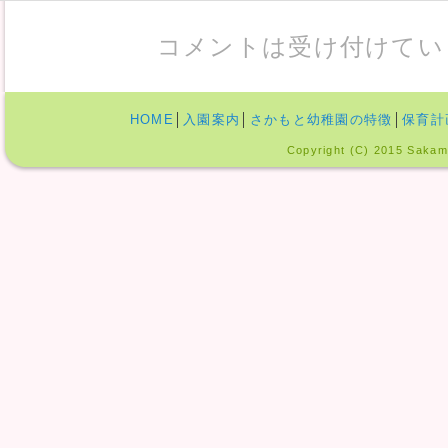
コメントは受け付けてい
HOME
│
入園案内
│
さかもと幼稚園の特徴
│
保育計
Copyright (C) 2015 Sakamo