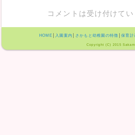
コメントは受け付けてい
HOME
│
入園案内
│
さかもと幼稚園の特徴
│
保育計
Copyright (C) 2015 Sakamo