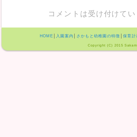
コメントは受け付けてい
HOME
│
入園案内
│
さかもと幼稚園の特徴
│
保育計
Copyright (C) 2015 Sakamo