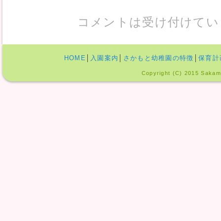
コメントは受け付けてい
HOME
│
入園案内
│
さかもと幼稚園の特徴
│
保育計
Copyright (C) 2015 Sakamo