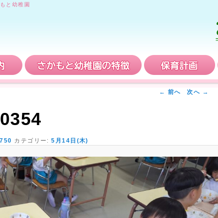
もと幼稚園
入園案内
さかもと幼稚園の特徴
← 前へ
次へ →
0354
 750
カテゴリー:
5月14日(木)