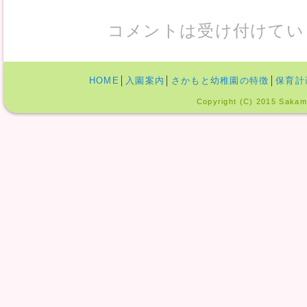
コメントは受け付けてい
HOME
│
入園案内
│
さかもと幼稚園の特徴
│
保育計
Copyright (C) 2015 Sakamo