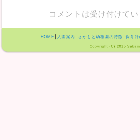
コメントは受け付けてい
HOME
│
入園案内
│
さかもと幼稚園の特徴
│
保育計
Copyright (C) 2015 Sakamo