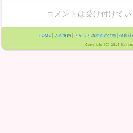
コメントは受け付けてい
HOME
│
入園案内
│
さかもと幼稚園の特徴
│
保育計
Copyright (C) 2015 Sakamo