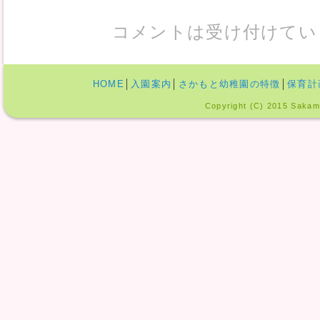
コメントは受け付けてい
HOME
│
入園案内
│
さかもと幼稚園の特徴
│
保育計
Copyright (C) 2015 Sakamo