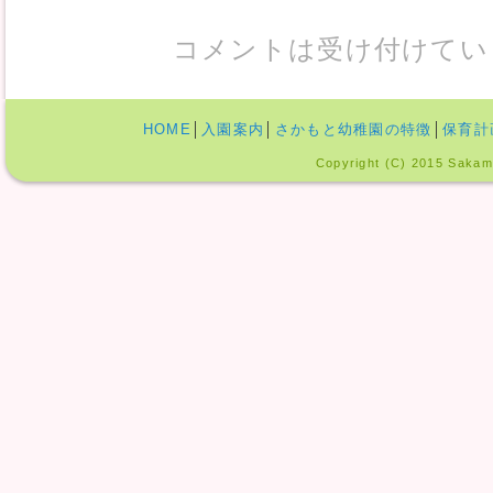
コメントは受け付けてい
HOME
│
入園案内
│
さかもと幼稚園の特徴
│
保育計
Copyright (C) 2015 Sakamo