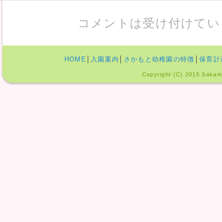
コメントは受け付けてい
HOME
│
入園案内
│
さかもと幼稚園の特徴
│
保育計
Copyright (C) 2015 Sakamo