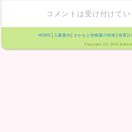
コメントは受け付けてい
HOME
│
入園案内
│
さかもと幼稚園の特徴
│
保育計
Copyright (C) 2015 Sakamo