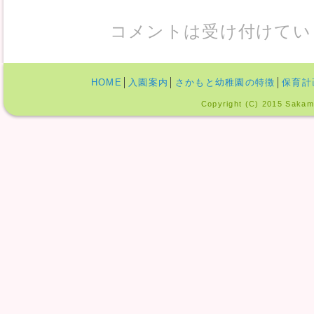
コメントは受け付けてい
HOME
│
入園案内
│
さかもと幼稚園の特徴
│
保育計
Copyright (C) 2015 Sakamo