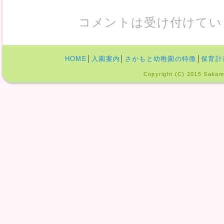
コメントは受け付けてい
HOME
│
入園案内
│
さかもと幼稚園の特徴
│
保育計
Copyright (C) 2015 Sakamo