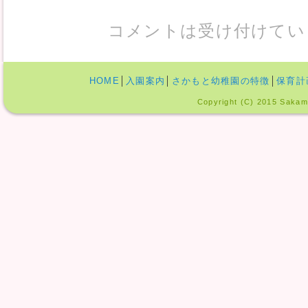
コメントは受け付けてい
HOME
│
入園案内
│
さかもと幼稚園の特徴
│
保育計
Copyright (C) 2015 Sakamo