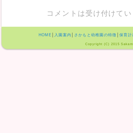
コメントは受け付けてい
HOME
│
入園案内
│
さかもと幼稚園の特徴
│
保育計
Copyright (C) 2015 Sakamo