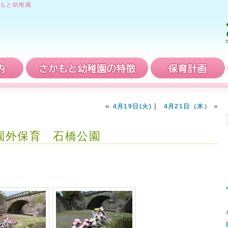
もと幼稚園
入園案内
さかもと幼稚園の特徴
«
|
»
4月19日(火)
4月21日（木）
組園外保育 石橋公園