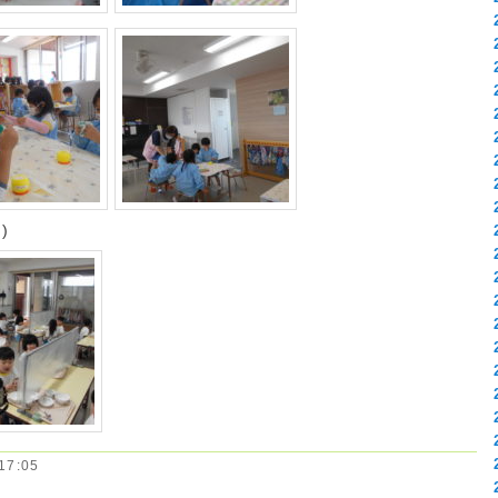
)
7:05