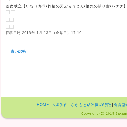
給食献立【いなり寿司/竹輪の天ぷらうどん/根菜の炒り煮/バナナ
投稿日時
2018年 4月 13日（金曜日）17:10
投稿ナビゲーション
←
古い投稿
HOME
│
入園案内
│
さかもと幼稚園の特徴
│
保育計
Copyright (C) 2015 Sakamo