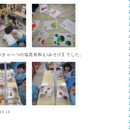
/きゃべつの塩昆布和え/みそ汁】でした。
8:19