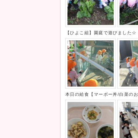
【ひよこ組】園庭で遊びました☆
本日の給食【マーボー丼/白菜の