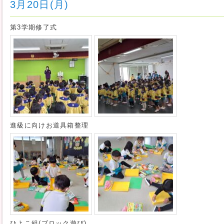
3月20日(月)
第3学期修了式
進級に向けお道具箱整理
ひよこ組(ブロック遊び)