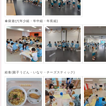
傘袋遊び(年少組・年中組・年長組)
給食(親子うどん・いなり・チーズスティック)