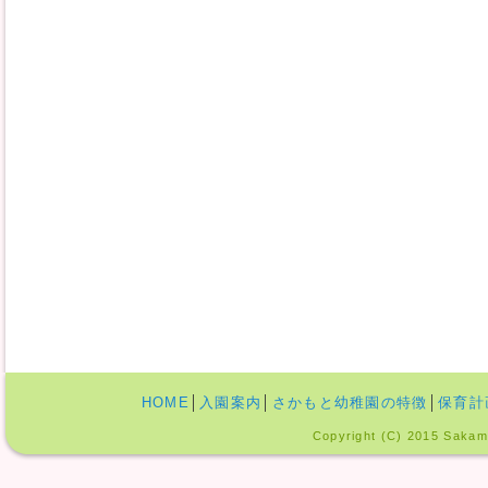
HOME
│
入園案内
│
さかもと幼稚園の特徴
│
保育計
Copyright (C) 2015 Sakamo