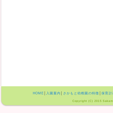
HOME
│
入園案内
│
さかもと幼稚園の特徴
│
保育計
Copyright (C) 2015 Sakamo