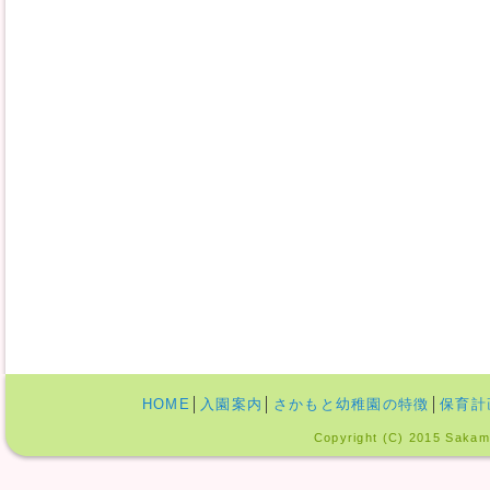
HOME
│
入園案内
│
さかもと幼稚園の特徴
│
保育計
Copyright (C) 2015 Sakamo