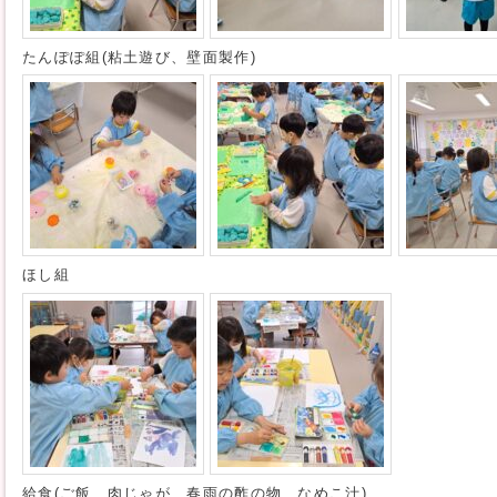
たんぽぽ組(粘土遊び、壁面製作)
ほし組
給食(ご飯、肉じゃが、春雨の酢の物、なめこ汁)