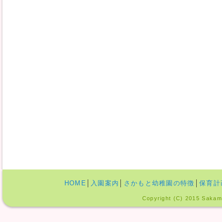
HOME
│
入園案内
│
さかもと幼稚園の特徴
│
保育計
Copyright (C) 2015 Sakamo