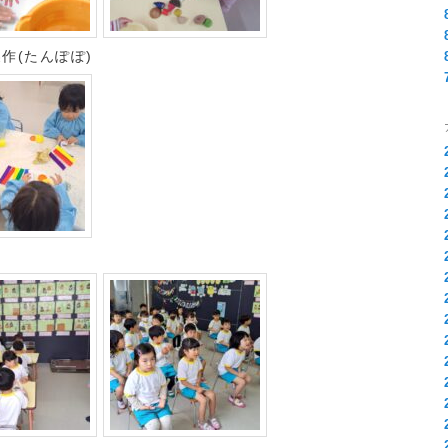
作(たんぽぽ)