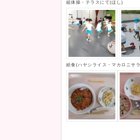
組体操・テラスにて(ほし)
給食(ハヤシライス・マカロニサ