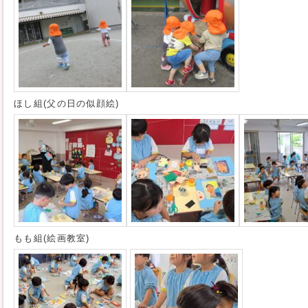
ほし組(父の日の似顔絵)
もも組(絵画教室)