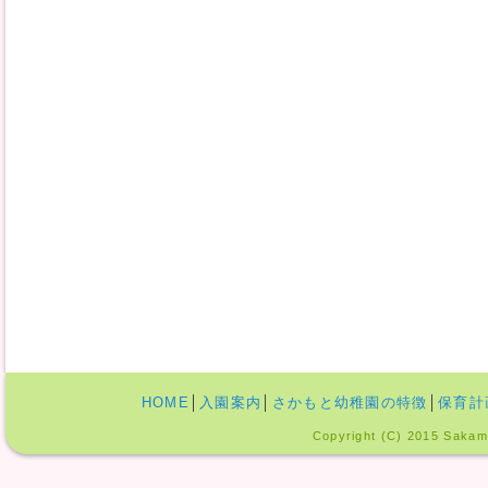
HOME
│
入園案内
│
さかもと幼稚園の特徴
│
保育計
Copyright (C) 2015 Sakamo