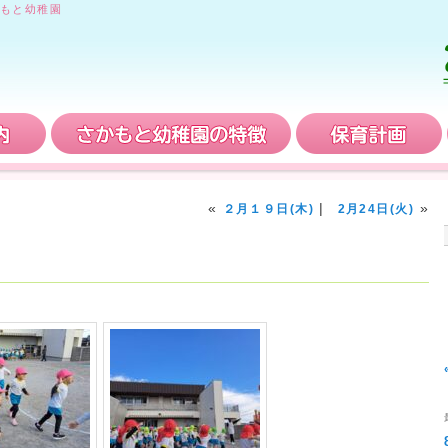
もと幼稚園
入園案内
さかもと幼稚園の特徴
«
|
»
２月１９日(木)
2月24日(火)