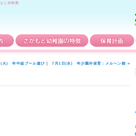
もと幼稚園
入園案内
さかもと幼稚園の特徴
|
»
日(火) 年中組プール遊び
7月1日(水) 年少園外保育：メルヘン館